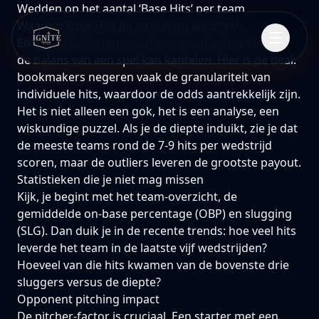
Wedden op het aantal ‘Base Hits’ per team
Waarom Base Hits de sleutel tot winst zijn
Elke honkbalfan weet dat een goed swingmoment
de balans van een spel kan kantelen. Hier is de deal:
bookmakers negeren vaak de granulariteit van
individuele hits, waardoor de odds aantrekkelijk zijn.
Het is niet alleen een gok, het is een analyse, een
wiskundige puzzel. Als je de diepte induikt, zie je dat
de meeste teams rond de 7-9 hits per wedstrijd
scoren, maar de outliers leveren de grootste payout.
Statistieken die je niet mag missen
Kijk, je begint met het team‑overzicht, de
gemiddelde on‑base percentage (OBP) en slugging
(SLG). Dan duik je in de recente trends: hoe veel hits
leverde het team in de laatste vijf wedstrijden?
Hoeveel van die hits kwamen van de bovenste drie
sluggers versus de diepte?
Opponent pitching impact
De pitcher‑factor is cruciaal. Een starter met een