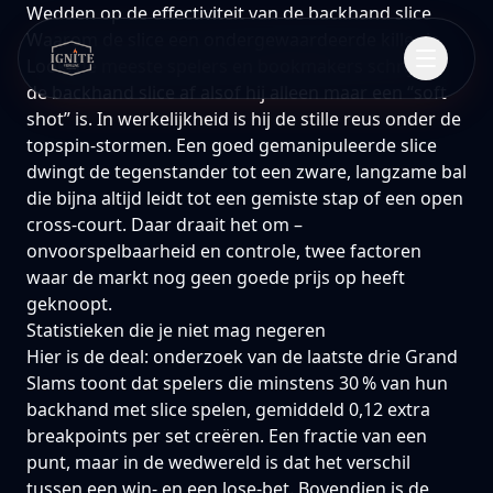
Wedden op de effectiviteit van de backhand slice
Waarom de slice een ondergewaardeerde killer is
Look: de meeste spelers en bookmakers schrijven
de backhand slice af alsof hij alleen maar een “soft
shot” is. In werkelijkheid is hij de stille reus onder de
topspin‑stormen. Een goed gemanipuleerde slice
dwingt de tegenstander tot een zware, langzame bal
die bijna altijd leidt tot een gemiste stap of een open
cross‑court. Daar draait het om –
onvoorspelbaarheid en controle, twee factoren
waar de markt nog geen goede prijs op heeft
geknoopt.
Statistieken die je niet mag negeren
Hier is de deal: onderzoek van de laatste drie Grand
Slams toont dat spelers die minstens 30 % van hun
backhand met slice spelen, gemiddeld 0,12 extra
breakpoints per set creëren. Een fractie van een
punt, maar in de wedwereld is dat het verschil
tussen een win‑ en een lose‑bet. Bovendien is de