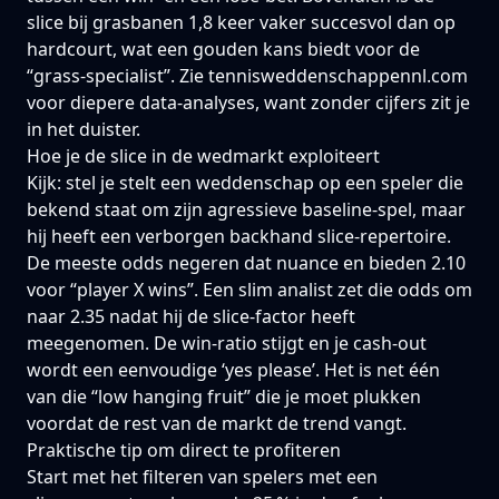
slice bij grasbanen 1,8 keer vaker succesvol dan op
hardcourt, wat een gouden kans biedt voor de
“grass‑specialist”. Zie
tennisweddenschappennl.com
voor diepere data‑analyses, want zonder cijfers zit je
in het duister.
Hoe je de slice in de wedmarkt exploiteert
Kijk: stel je stelt een weddenschap op een speler die
bekend staat om zijn agressieve baseline‑spel, maar
hij heeft een verborgen backhand slice‑repertoire.
De meeste odds negeren dat nuance en bieden 2.10
voor “player X wins”. Een slim analist zet die odds om
naar 2.35 nadat hij de slice‑factor heeft
meegenomen. De win‑ratio stijgt en je cash‑out
wordt een eenvoudige ‘yes please’. Het is net één
van die “low hanging fruit” die je moet plukken
voordat de rest van de markt de trend vangt.
Praktische tip om direct te profiteren
Start met het filteren van spelers met een