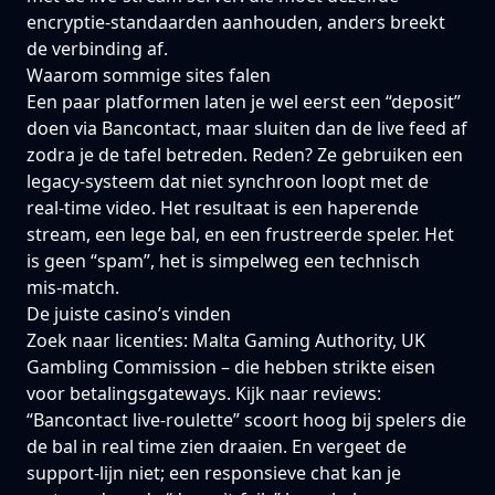
encryptie‑standaarden aanhouden, anders breekt
de verbinding af.
Waarom sommige sites falen
Een paar platformen laten je wel eerst een “deposit”
doen via Bancontact, maar sluiten dan de live feed af
zodra je de tafel betreden. Reden? Ze gebruiken een
legacy‑systeem dat niet synchroon loopt met de
real‑time video. Het resultaat is een haperende
stream, een lege bal, en een frustreerde speler. Het
is geen “spam”, het is simpelweg een technisch
mis‑match.
De juiste casino’s vinden
Zoek naar licenties: Malta Gaming Authority, UK
Gambling Commission – die hebben strikte eisen
voor betalingsgateways. Kijk naar reviews:
“Bancontact live‑roulette” scoort hoog bij spelers die
de bal in real time zien draaien. En vergeet de
support‑lijn niet; een responsieve chat kan je