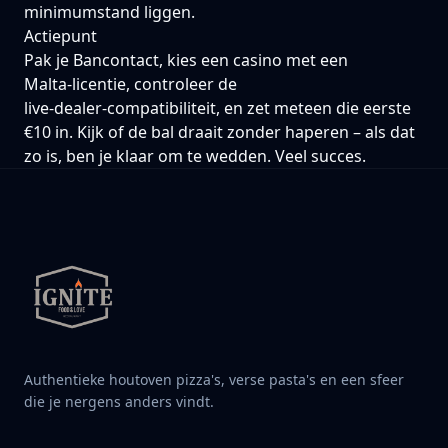
minimumstand liggen.
Actiepunt
Pak je Bancontact, kies een casino met een
Malta‑licentie, controleer de
live‑dealer‑compatibiliteit, en zet meteen die eerste
€10 in. Kijk of de bal draait zonder haperen – als dat
zo is, ben je klaar om te wedden. Veel succes.
Authentieke houtoven pizza's, verse pasta's en een sfeer
die je nergens anders vindt.