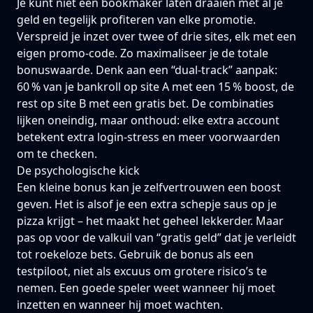
Je kunt niet één bookmaker laten draaien met al je
geld en tegelijk profiteren van elke promotie.
Verspreid je inzet over twee of drie sites, elk met een
eigen promo‑code. Zo maximaliseer je de totale
bonuswaarde. Denk aan een “dual‑track” aanpak:
60 % van je bankroll op site A met een 15 % boost, de
rest op site B met een gratis bet. De combinaties
lijken oneindig, maar onthoud: elke extra account
betekent extra login‑stress en meer voorwaarden
om te checken.
De psychologische kick
Een kleine bonus kan je zelfvertrouwen een boost
geven. Het is alsof je een extra schepje saus op je
pizza krijgt – het maakt het geheel lekkerder. Maar
pas op voor de valkuil van “gratis geld” dat je verleidt
tot roekeloze bets. Gebruik de bonus als een
testpiloot, niet als excuus om grotere risico’s te
nemen. Een goede speler weet wanneer hij moet
inzetten en wanneer hij moet wachten.