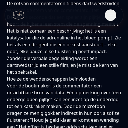
De rol van commentatoren tijdens dartswedstrijden
Waarom de stem van de commentator telt
De eerste seconde dat een speler zijn pijltje loslaat,
hoort de kijker al een stem die de spanning meetelt.
Het is niet zomaar een beschrijving; het is een
katalysator die de adrenaline in het bloed pompt. Zie
het als een dirigent die een orkest aanstuurt – elke
noot, elke pauze, elke fluistering heeft impact.
Zonder die verbale begeleiding wordt een
dartswedstrijd een stille film, en je mist de kern van
het spektakel.
Hoe ze de weddenschappen beïnvloeden
Voor de bookmaker is de commentator een
onzichtbare bron van data. Eén opmerking over “een
ondergelopen pijltje” kan een inzet op de underdog
tot een kaskraker maken. Door de microfoon
dragen ze menig gokker indirect in hun oor, alsof ze
fluisteren: “Houd je geld klaar, er komt een wending
aan.” Het effect is tastbaar; odds schuiven sneller