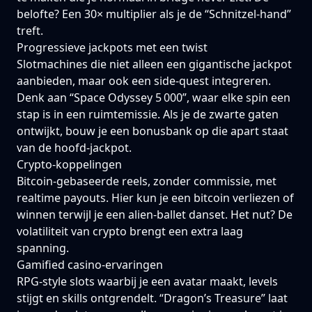
belofte? Een 30× multiplier als je de “Schnitzel‑hand”
treft.
Progressieve jackpots met een twist
Slotmachines die niet alleen een gigantische jackpot
aanbieden, maar ook een side‑quest integreren.
Denk aan “Space Odyssey 5 000”, waar elke spin een
stap is in een ruimtemissie. Als je de zwarte gaten
ontwijkt, bouw je een bonusbank op die apart staat
van de hoofd‑jackpot.
Crypto‑koppelingen
Bitcoin‑gebaseerde reels, zonder commissie, met
realtime payouts. Hier kun je een bitcoin verliezen of
winnen terwijl je een alien‑ballet danset. Het nut? De
volatiliteit van crypto brengt een extra laag
spanning.
Gamified casino‑ervaringen
RPG‑style slots waarbij je een avatar maakt, levels
stijgt en skills ontgrendelt. “Dragon’s Treasure” laat