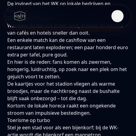
De invloed van het WK op lokale bedrijven en
toerisme
Directe omzetboost
Wanneer de bal rolt in het land, draaien de kassa’s
van cafés en hotels sneller dan ooit.
Een enkele match kan de cashflow van een
restaurant laten exploderen; een paar honderd euro
extra per tafel, pure goud.
En hier is de reden: fans komen als zwermen,
hongerig, luidruchtig, op zoek naar een plek om het
gejuich voort te zetten.
De kaartjes voor het stadion vliegen als warme
broodjes, maar de nachtkroeg naast de bushalte
blijft vaak onbezorgd – tot die dag.
Kortom: de lokale horeca raakt een ongekende
stroom van impulsieve bestedingen.
Toerisme op turbo
Stel je een stad voor als een bijenkorf; bij de WK-
actie wordt die bijenkorf een magnetron.